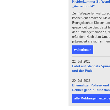
Kleiderkammer St. Wendel
„Anziehpunkt“
Zum Wegwerfen viel zu sc
können gut erhaltene Klei
Evangelischen Kleiderka
gespendet werden. Jetzt ha
der Kirchengemeinde St, W
erfunden: Nach dem Umzug
präsentiert sie sich im ne
weiterlesen
22. Juli 2026
Fahrt auf Stengels Spur
und der Pfalz
20. Juli 2026
Ehemaliger Polizei- und 
Renner geht in Ruhesta
alle Meldungen anzeig