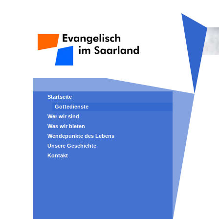
Startseite
Gottedienste
Wer wir sind
Was wir bieten
Wendepunkte des Lebens
Unsere Geschichte
Kontakt