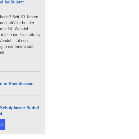
 heißt jetzt
hade? Seit 30 Jahren
dungsstücke bei der
mmer St. Wendel
t sich die Einrichtung
endel-Illtal neu
 in die Innenstadt
uen
en in Rheinhessen
Schulpfarrer: Rudolf
nd
en