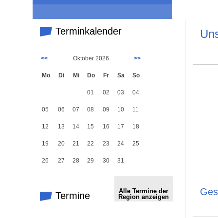
Terminkalender
Uns
<<
Oktober 2026
>>
Mo
Di
Mi
Do
Fr
Sa
So
01
02
03
04
05
06
07
08
09
10
11
12
13
14
15
16
17
18
19
20
21
22
23
24
25
26
27
28
29
30
31
Ges
Alle Termine der
Termine
Region anzeigen