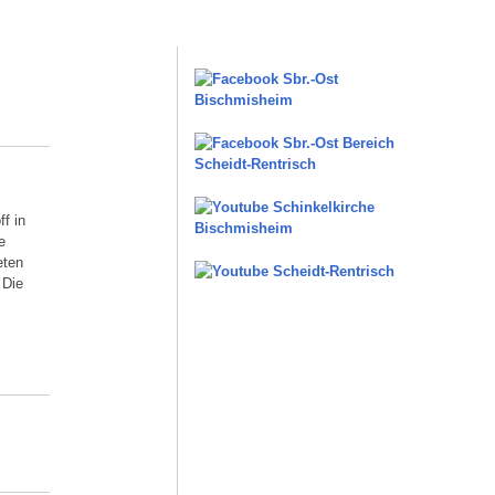
f in
e
eten
 Die